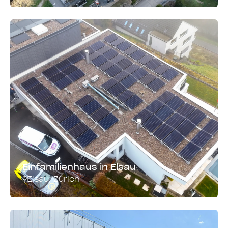
Montagesystem
Leistung
Dach und Fassade
352.6 kWp
Einfamilienhaus in Elsau
Elsau
,
Zürich
Montagesystem
Leistung
Dach und Fassade
31.04 kWp