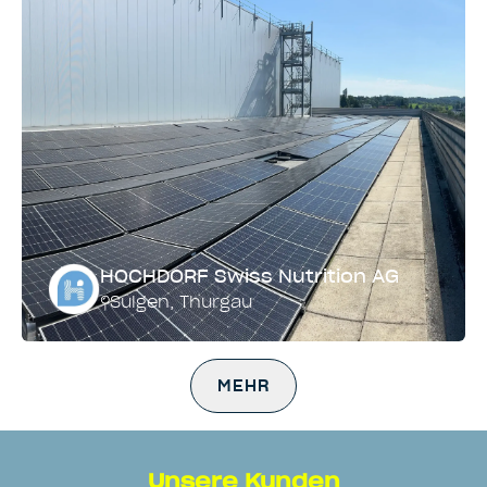
HOCHDORF Swiss Nutrition AG
Sulgen
,
Thurgau
Montagesystem
Leistung
MEHR
Dach und Fassade
893 kWp
Unsere Kunden