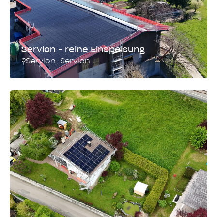
Servion - reine Einspeisung
Servion
,
Servion
Montagesystem
Leistung
Dach und Fassade
377.2 kWp