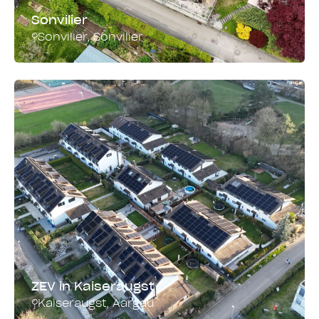
Sonvilier
Sonvilier
,
Sonvilier
Montagesystem
Leistung
Dach und Fassade
15.66 kWp
ZEV in Kaiseraugst
Kaiseraugst
,
Aargau