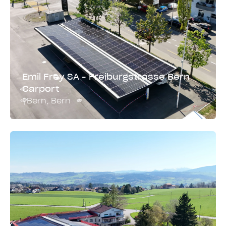
Emil Frey SA - Freiburgstrasse Bern
Carport
Bern
,
Bern
Montagesystem
Leistung
Carport
58.2 kWp