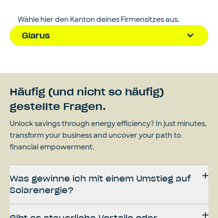
Solaranlage: 2000 Fr.
kWp. Im Kommentar des 
Förderbeitrag:

Fördergesuchs erwähnen.

- Kombi Photovoltaik + Thermische 
Wähle hier den Kanton deines Firmensitzes aus.
Solaranlage: 2000 Fr.
Förderbeitrag:

Glarus
- Kombi Photovoltaik + Thermische 
Solaranlage: 2000 Fr.
Häufig (und nicht so häufig)
gestellte Fragen.
Unlock savings through energy efficiency? In just minutes,
transform your business and uncover your path to
financial empowerment.
Was gewinne ich mit einem Umstieg auf
Solarenergie?